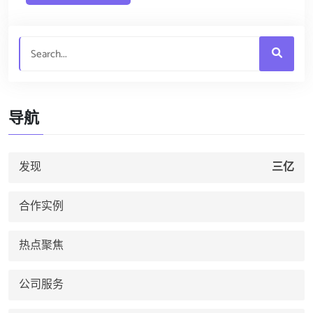
导航
发现
三亿
合作实例
热点聚焦
公司服务