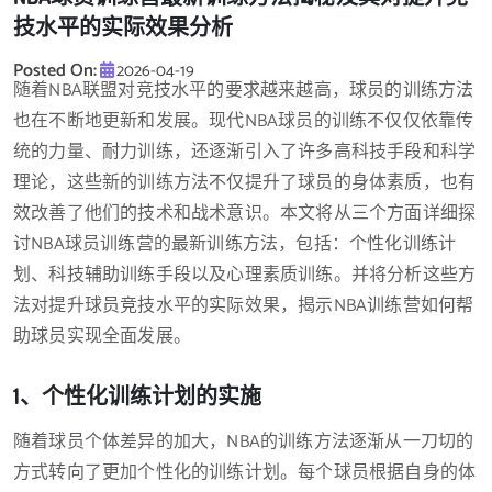
技水平的实际效果分析
Posted On:
2026-04-19
随着NBA联盟对竞技水平的要求越来越高，球员的训练方法
也在不断地更新和发展。现代NBA球员的训练不仅仅依靠传
统的力量、耐力训练，还逐渐引入了许多高科技手段和科学
理论，这些新的训练方法不仅提升了球员的身体素质，也有
效改善了他们的技术和战术意识。本文将从三个方面详细探
讨NBA球员训练营的最新训练方法，包括：个性化训练计
划、科技辅助训练手段以及心理素质训练。并将分析这些方
法对提升球员竞技水平的实际效果，揭示NBA训练营如何帮
助球员实现全面发展。
1、个性化训练计划的实施
随着球员个体差异的加大，NBA的训练方法逐渐从一刀切的
方式转向了更加个性化的训练计划。每个球员根据自身的体