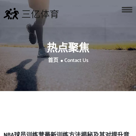
热点聚焦
首页
Contact Us
NBA球员训练营最新训练方法揭秘及其对提升竞