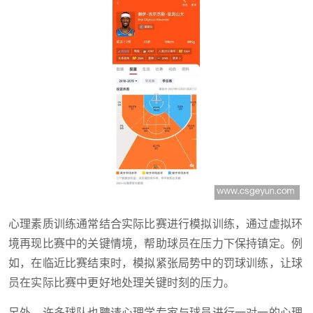
心理素质训练通常结合实际比赛进行模拟训练，通过虚拟环
境再现比赛中的关键情境，帮助球员在压力下保持镇定。例
如，在临近比赛结束时，模拟紧张局势中的罚球训练，让球
员在实际比赛中更好地处理关键时刻的压力。