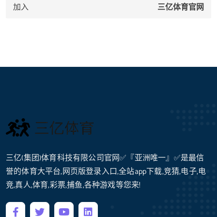
加入
三亿体育官网
三亿(集团)体育科技有限公司官网✅『亚洲唯一』✅是最信
誉的体育大平台,网页版登录入口,全站app下载,竞猜,电子,电
竞,真人,体育,彩票,捕鱼,各种游戏等您来!