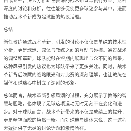
目或专栏，深入分析新任教练的战术布置与执行效果。这种
深度的讨论和分析，往往能够促使更多球迷参与其中，进而
推动战术革新成为足球圈的热议话题。
总结：
新任教练通过战术革新，引发的讨论不仅仅是单纯的技术性
分析，更是球迷、媒体与教练之间的互动与碰撞。通过战术
的调整和革新，球队能够在短期内展现出与众不同的风采，
这种风采引发的热议也为球队带来了更多关注。同时，战术
革新背后隐藏的战略眼光和对比赛的深刻理解，也让教练在
媒体和球迷心中树立了深刻的形象。
总体而言，战术革新引领风潮的过程，充分展示了教练的智
慧与胆略，也体现了足球这项运动无时无刻不在变化和进
步。对于球队而言，战术革新带来的不仅是成绩上的提升，
更是精神面貌的焕然一新。而对球迷与媒体来说，这一过程
无疑提供了无尽的讨论话题和激情所在。