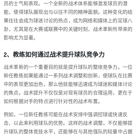
员的士气和表现。一个全新的战术体系能够激发球员的潜
能，使得球队展现出与以往不同的精神面貌。这种变化的结
果往往会成为球迷讨论的热点，成为网络和媒体上的足球八
卦，尤其是在大赛或联赛中的关键时刻，战术革新所带来的
影响尤为显著。
2、教练如何通过战术提升球队竞争力
战术革新的一个重要目的就是提升球队的整体竞争力。一位
新任教练如果能通过一系列战术调整和创新，使球队在比赛
中的表现更加出色，那么他就能够迅速成为球迷和媒体讨论
的焦点。战术提升不仅仅是对现有球员的合理运用，更在于
如何根据对手的特点进行针对性的战术布置。
例如，一位新任教练可能在战术安排中强调控球或快速反
击，以此来利用球队的优势。这样的战术调整，不仅能够提
升球队的整体竞技水平，还能够在与其他强队的较量中占据