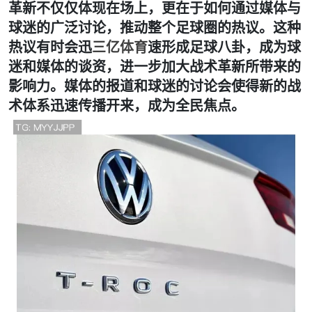
革新不仅仅体现在场上，更在于如何通过媒体与
球迷的广泛讨论，推动整个足球圈的热议。这种
热议有时会迅
三亿体育
速形成足球八卦，成为球
迷和媒体的谈资，进一步加大战术革新所带来的
影响力。媒体的报道和球迷的讨论会使得新的战
术体系迅速传播开来，成为全民焦点。