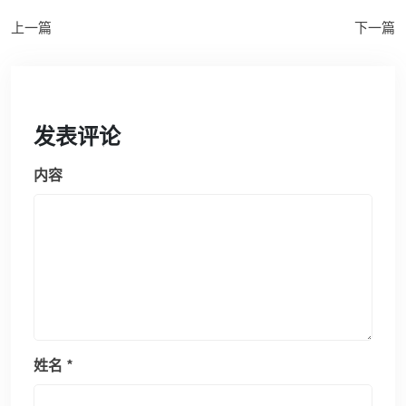
上一篇
下一篇
发表评论
内容
姓名
*