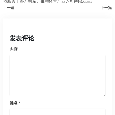
地服务于各方利益，推动体育产业的可持续发展。
上一篇
下一篇
发表评论
内容
姓名
*