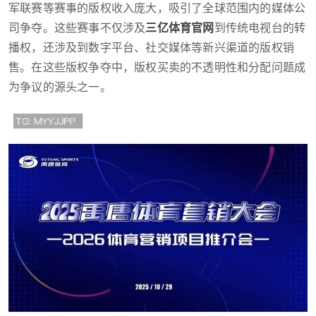
军联赛等赛事的版权收入庞大，吸引了全球范围内的媒体公
司争夺。这些赛事不仅涉及
三亿体育官网
到传统电视台的转
播权，还涉及到数字平台、社交媒体等新兴渠道的版权销
售。在这些版权争夺中，版权买卖的不透明性和分配问题成
为争议的源头之一。