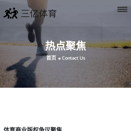
热点聚焦
首页
Contact Us
体育商业版权争议聚焦